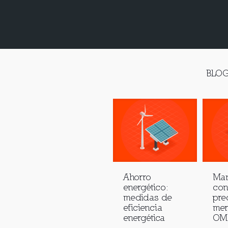
BLOG
Ahorro
Man
energético:
con
medidas de
pre
eficiencia
mer
energética
OMI