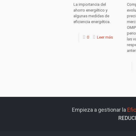
La importancia del
Comp
ahorro energético y
evolu
algunas medidas de
preci
eficiencia energética.
merc
OMIP 
peri
0
Leer más
las v
respe
anter
Empieza a gestionar la
Efi
REDUC